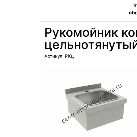
h
obo
Рукомойник к
цельнотянуты
Артикул:
РКц