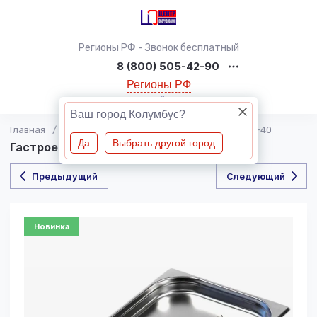
Регионы РФ - Звонок бесплатный
8 (800) 505-42-90
Регионы РФ
Обратный звонок
Ваш город Колумбус?
Главная
/
ГАСТРОЕМКОСТИ
/
Гастроемкость GN 1/1-40
Да
Выбрать другой город
Гастроемкость GN 1/1-40
Предыдущий
Следующий
Новинка